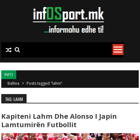
Skip to content
INFO
Ballina
>
Posts tagged "lahm"
TAG: LAHM
Kapiteni Lahm Dhe Alonso I Japin
Lamtumirën Futbollit