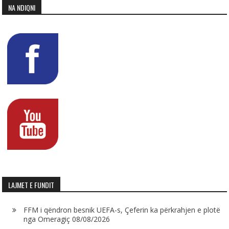
NA NDIQNI
LAJMET E FUNDIT
FFM i qëndron besnik UEFA-s, Çeferin ka përkrahjen e plotë
nga Omeragiç
08/08/2026