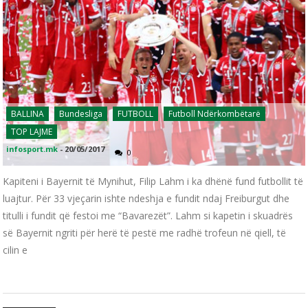
BALLINA
Bundesliga
FUTBOLL
Futboll Ndërkombëtarë
TOP LAJME
infosport.mk
-
20/05/2017
0
Kapiteni i Bayernit të Mynihut, Filip Lahm i ka dhënë fund futbollit të
luajtur. Për 33 vjeçarin ishte ndeshja e fundit ndaj Freiburgut dhe
titulli i fundit që festoi me “Bavarezët”. Lahm si kapetin i skuadrës
së Bayernit ngriti për herë të pestë me radhë trofeun në qiell, të
cilin e