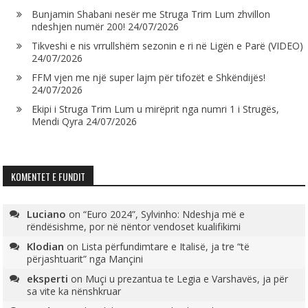
Bunjamin Shabani nesër me Struga Trim Lum zhvillon
ndeshjen numër 200!
24/07/2026
Tikveshi e nis vrrullshëm sezonin e ri në Ligën e Parë (VIDEO)
24/07/2026
FFM vjen me një super lajm për tifozët e Shkëndijës!
24/07/2026
Ekipi i Struga Trim Lum u mirëprit nga numri 1 i Strugës,
Mendi Qyra
24/07/2026
KOMENTET E FUNDIT
Luciano
on
“Euro 2024”, Sylvinho: Ndeshja më e
rëndësishme, por në nëntor vendoset kualifikimi
Klodian
on
Lista përfundimtare e Italisë, ja tre “të
përjashtuarit” nga Mançini
eksperti
on
Muçi u prezantua te Legia e Varshavës, ja për
sa vite ka nënshkruar