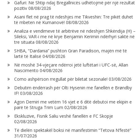
Gafuri: Në Shtip ndaj Bregallnicës udhëtojmë për një rezultat
pozitiv
08/08/2026
Asani flet në prag të ndeshjes me Tikveshin: Tre pikët duhet
të mbeten në Kumanovë!
08/08/2026
Analiza e vendimeve të arbitrëve në ndeshjen Shkëndija (H) –
Sileksi, VAR-i me në krye Benjamin Kerimin ndërhyri saktë në
tre situata
08/08/2026
SHBA, “Dardania” pushton Gran Paradison, majën më të
lartë të Italisë
04/08/2026
Në moshë 34-vjeçare ndërroi jetë luftëtari i UFC-së, Allan
Nascimento
04/08/2026
Como ashpërson rregullat për biletat sezonale!
03/08/2026
Debutim ëndërrash për Olti Hysenin me fanellën e Brøndby
IF!
03/08/2026
Agon Demiri me vetëm 16 vjet e 6 ditë debutoi me ekipin e
parë të Struga Trim Lum
02/08/2026
Ekskluzive, Fisnik Saliu veshë fanellën e FC Skopje
02/08/2026
Të dielën spektakël boksi në manifestimin “Tetova N’festë”
31/07/2026