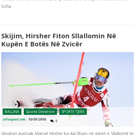
Sofia
Skijim, Hirsher Fiton Sllallomin Në
Kupën E Botës Në Zvicër
BALLINA
Sporte Dimërore
SPORTE TJERA
infosport.mk
-
15/01/2018
0
Skijatori austraik Marsel Hirsher ka dal fitues në garën e Sllallomit të