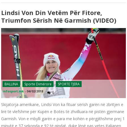
Lindsi Von Din Vetëm Për Fitore,
Triumfon Sërish Në Garmish (VIDEO)
BALLINA
Sporte Dimërore
SPORTE TJERA
infosport.mk
-
04/02/2018
0
Skijatorja amerikane, Lindsi Von ka fituar sërish garën në zbritjen e
lirë të vlefshme për Kupën e Botës të zhvilluara në pistën gjermane
Garmish. Von e mbylli garën e para me kohën e përgjithshme prej 1
minutë e 37 sekonda e 92 të qindat, duke lënë pas vetes italianen