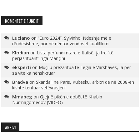
KOMENTET E FUNDIT
Luciano
on
“Euro 2024”, Sylvinho: Ndeshja më e
rëndësishme, por në nëntor vendoset kualifikimi
Klodian
on
Lista përfundimtare e Italisë, ja tre “të
përjashtuarit” nga Mançini
eksperti
on
Muçi u prezantua te Legia e Varshavës, ja për
sa vite ka nënshkruar
Bradva
on
Skandali në Paris, Kultesku, arbitri që në 2008-ën
kishte tentuar vetëvrasjen!
Mmabeg
on
Gjejnë pikën e dobët të Khabib
Nurmagomedov (VIDEO)
ARKIVI