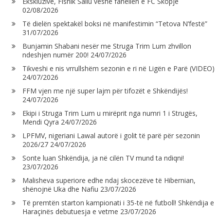
Ekskluzive, Fisnik Saliu veshë fanellën e FC Skopje
02/08/2026
Të dielën spektakël boksi në manifestimin “Tetova N’festë”
31/07/2026
Bunjamin Shabani nesër me Struga Trim Lum zhvillon
ndeshjen numër 200!
24/07/2026
Tikveshi e nis vrrullshëm sezonin e ri në Ligën e Parë (VIDEO)
24/07/2026
FFM vjen me një super lajm për tifozët e Shkëndijës!
24/07/2026
Ekipi i Struga Trim Lum u mirëprit nga numri 1 i Strugës,
Mendi Qyra
24/07/2026
LPFMV, nigeriani Lawal autorë i golit të parë për sezonin
2026/27
24/07/2026
Sonte luan Shkëndija, ja në cilën TV mund ta ndiqni!
23/07/2026
Malisheva superiore edhe ndaj skocezëve të Hibernian,
shënojnë Uka dhe Nafiu
23/07/2026
Të premtën starton kampionati i 35-të në futboll! Shkëndija e
Haraçinës debutuesja e vetme
23/07/2026