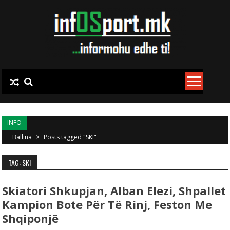
Skip to content
INFO
Ballina
>
Posts tagged "SKI"
TAG: SKI
Skiatori Shkupjan, Alban Elezi, Shpallet
Kampion Bote Për Të Rinj, Feston Me
Shqiponjë