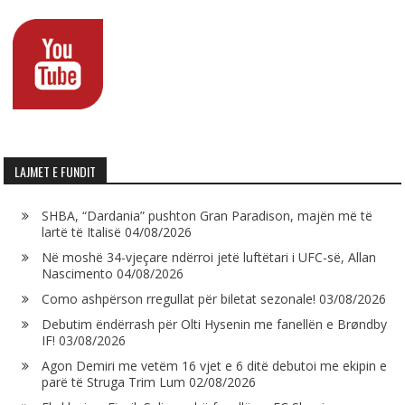
LAJMET E FUNDIT
SHBA, “Dardania” pushton Gran Paradison, majën më të
lartë të Italisë
04/08/2026
Në moshë 34-vjeçare ndërroi jetë luftëtari i UFC-së, Allan
Nascimento
04/08/2026
Como ashpërson rregullat për biletat sezonale!
03/08/2026
Debutim ëndërrash për Olti Hysenin me fanellën e Brøndby
IF!
03/08/2026
Agon Demiri me vetëm 16 vjet e 6 ditë debutoi me ekipin e
parë të Struga Trim Lum
02/08/2026