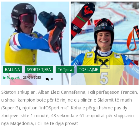
BALLINA
SPORTE TJERA
Të Tjera
TOP LAJME
infosport
-
23/01/2023
0
Skiatori shkupjan, Alban Elezi Cannaferina, i cili përfaqëson Francën,
u shpall kampion bote për të rinj në disiplinën e Slalomit të madh
(Super G), njofton “infOSport.mk”. Koha e përgjithshme pas dy
zbritjeve ishte 1 minutë, 43 sekonda e 61 të qindtat për shqiptarin
nga Maqedonia, i cili në të dyja provat