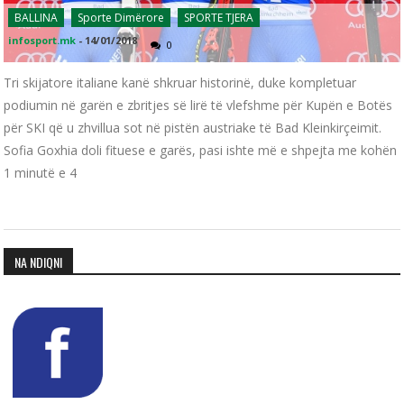
BALLINA
Sporte Dimërore
SPORTE TJERA
infosport.mk
-
14/01/2018
0
Tri skijatore italiane kanë shkruar historinë, duke kompletuar
podiumin në garën e zbritjes së lirë të vlefshme për Kupën e Botës
për SKI që u zhvillua sot në pistën austriake të Bad Kleinkirçeimit.
Sofia Goxhia doli fituese e garës, pasi ishte më e shpejta me kohën
1 minutë e 4
NA NDIQNI