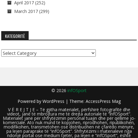
April 2017
(252)
March 2017
(299)
KATEGORITË
Kategoritë
© 2026
infOSport
Powered by
WordPress
| Theme:
AccessPress Mag
V Ë R E J T J E – Të gjitha materialet, përfshirë fotografitë dhe
videot, janë të mbrojtura me të drejta autoriale të “infOSport”.
Materialet janë për shfrytëzimin personal tuajin dhe për qëllime jo-
komerciale. Ato nuk mund të kopjohen, riprodhohen, ripublikohen,
modifikohen, transmetohen ose distribuohen në çfarëdo mënyre,
pa lejen paraprake të “infOSport”. Shfrytëzimi i materialeve nga
ndonjë portal ose medium tjetër, pa lejen e “infOSport”, është