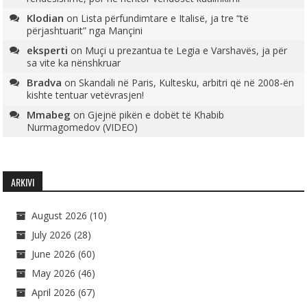
Klodian
on
Lista përfundimtare e Italisë, ja tre “të
përjashtuarit” nga Mançini
eksperti
on
Muçi u prezantua te Legia e Varshavës, ja për
sa vite ka nënshkruar
Bradva
on
Skandali në Paris, Kultesku, arbitri që në 2008-ën
kishte tentuar vetëvrasjen!
Mmabeg
on
Gjejnë pikën e dobët të Khabib
Nurmagomedov (VIDEO)
ARKIVI
August 2026
(10)
July 2026
(28)
June 2026
(60)
May 2026
(46)
April 2026
(67)