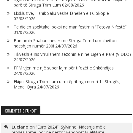
parë të Struga Trim Lum
02/08/2026
Ekskluzive, Fisnik Saliu veshë fanellën e FC Skopje
02/08/2026
Të dielën spektakël boksi në manifestimin “Tetova N’festë”
31/07/2026
Bunjamin Shabani nesër me Struga Trim Lum zhvillon
ndeshjen numër 200!
24/07/2026
Tikveshi e nis vrrullshëm sezonin e ri në Ligën e Parë (VIDEO)
24/07/2026
FFM vjen me një super lajm për tifozët e Shkëndijës!
24/07/2026
Ekipi i Struga Trim Lum u mirëprit nga numri 1 i Strugës,
Mendi Qyra
24/07/2026
KOMENTET E FUNDIT
Luciano
on
“Euro 2024”, Sylvinho: Ndeshja më e
rëndësishme, por në nëntor vendoset kualifikimi