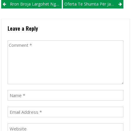
Post navigation
Rron Broja Largohet Nga Partizani!
Oferta Të Shumta Për Jasir Asanin
Leave a Reply