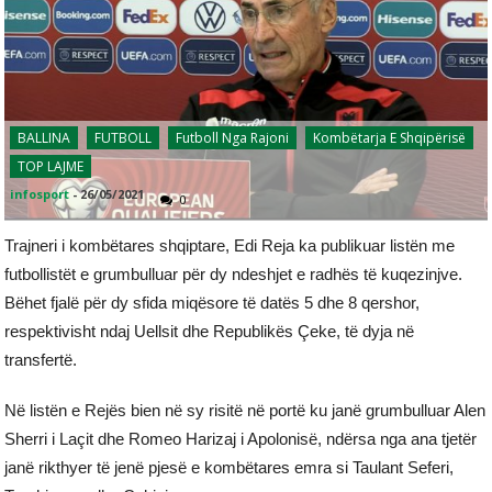
BALLINA
FUTBOLL
Futboll Nga Rajoni
Kombëtarja E Shqipërisë
TOP LAJME
infosport
-
26/05/2021
0
Trajneri i kombëtares shqiptare, Edi Reja ka publikuar listën me
futbollistët e grumbulluar për dy ndeshjet e radhës të kuqezinjve.
Bëhet fjalë për dy sfida miqësore të datës 5 dhe 8 qershor,
respektivisht ndaj Uellsit dhe Republikës Çeke, të dyja në
transfertë.
Në listën e Rejës bien në sy risitë në portë ku janë grumbulluar Alen
Sherri i Laçit dhe Romeo Harizaj i Apolonisë, ndërsa nga ana tjetër
janë rikthyer të jenë pjesë e kombëtares emra si Taulant Seferi,