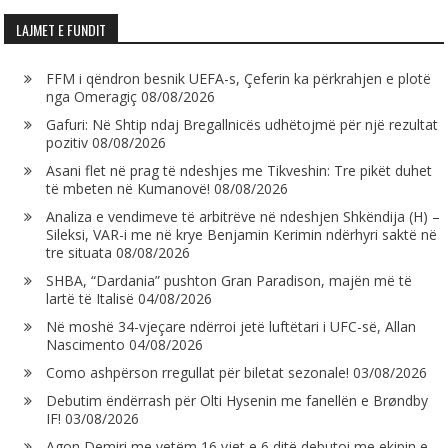
LAJMET E FUNDIT
FFM i qëndron besnik UEFA-s, Çeferin ka përkrahjen e plotë
nga Omeragiç
08/08/2026
Gafuri: Në Shtip ndaj Bregallnicës udhëtojmë për një rezultat
pozitiv
08/08/2026
Asani flet në prag të ndeshjes me Tikveshin: Tre pikët duhet
të mbeten në Kumanovë!
08/08/2026
Analiza e vendimeve të arbitrëve në ndeshjen Shkëndija (H) –
Sileksi, VAR-i me në krye Benjamin Kerimin ndërhyri saktë në
tre situata
08/08/2026
SHBA, “Dardania” pushton Gran Paradison, majën më të
lartë të Italisë
04/08/2026
Në moshë 34-vjeçare ndërroi jetë luftëtari i UFC-së, Allan
Nascimento
04/08/2026
Como ashpërson rregullat për biletat sezonale!
03/08/2026
Debutim ëndërrash për Olti Hysenin me fanellën e Brøndby
IF!
03/08/2026
Agon Demiri me vetëm 16 vjet e 6 ditë debutoi me ekipin e