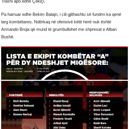
Trashi apo edhe Çekiçi.
Pa harruar edhe Bekim Balajn, i cili gjithashtu së fundmi ka qenë
larg kombëtares. Ndërkaq në ofensivë këtë herë nuk është
Armando Broja që mund të grumbullohet me shpresat e Alban
Bushit.