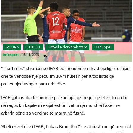
BALLINA
FUTBOLL
Futboll Ndërkombëtarë
TOP LAJME
infosport
-
15/11/2023
0
“The Times” shkruan se IFAB po mendon të ndryshojë ligjet e lojës
dhe të vendosë një pezullim 10-minutësh për futbollistët që
protestojnë ashpër para arbitrëve.
IFAB gjithashtu dëshiron të prezantojë një rregull që ekziston edhe
në regbi, ku kapiteni i ekipit është i vetmi që mund të flasë me
arbitrin për disa vendime të marra në fushë.
Shefi ekzekutiv i IFAB, Lukas Brud, thotë se ai dëshiron që rregullat