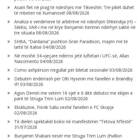
Asani flet në prag të ndeshjes me Tikveshin: Tre pikët duhet
të mbeten në Kumanovë!
08/08/2026
Analiza e vendimeve të arbitrëve në ndeshjen Shkëndija (H) –
Sileksi, VAR-i me në krye Benjamin Kerimin ndërhyri saktë në
tre situata
08/08/2026
SHBA, “Dardania” pushton Gran Paradison, majën më të
lartë të Italisë
04/08/2026
Në moshë 34-vjeçare ndërroi jetë luftëtari i UFC-së, Allan
Nascimento
04/08/2026
Como ashpërson rregullat për biletat sezonale!
03/08/2026
Debutim ëndërrash për Olti Hysenin me fanellën e Brøndby
IF!
03/08/2026
Agon Demiri me vetëm 16 vjet e 6 ditë debutoi me ekipin e
parë të Struga Trim Lum
02/08/2026
Ekskluzive, Fisnik Saliu veshë fanellën e FC Skopje
02/08/2026
Të dielën spektakël boksi në manifestimin “Tetova N’festë”
31/07/2026
Bunjamin Shabani nesër me Struga Trim Lum zhvillon