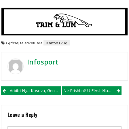
Gjithsej të etiketuara
Karton i kuq
Infosport
Post navigation
Arbitri Nga Kosova, Genc Nuza, Brenda 6 Ditëve Do Referojë Dy Ndeshje Ndërkombëtare!
Në Prishtinë U Fërshëllua Himni Izraelit, UEFA Hap Procedurë Ndaj FFK-Së
Leave a Reply