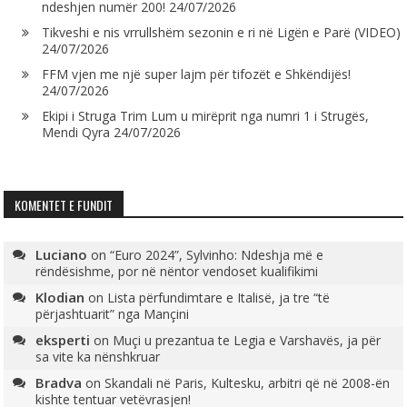
ndeshjen numër 200!
24/07/2026
Tikveshi e nis vrrullshëm sezonin e ri në Ligën e Parë (VIDEO)
24/07/2026
FFM vjen me një super lajm për tifozët e Shkëndijës!
24/07/2026
Ekipi i Struga Trim Lum u mirëprit nga numri 1 i Strugës,
Mendi Qyra
24/07/2026
KOMENTET E FUNDIT
Luciano
on
“Euro 2024”, Sylvinho: Ndeshja më e
rëndësishme, por në nëntor vendoset kualifikimi
Klodian
on
Lista përfundimtare e Italisë, ja tre “të
përjashtuarit” nga Mançini
eksperti
on
Muçi u prezantua te Legia e Varshavës, ja për
sa vite ka nënshkruar
Bradva
on
Skandali në Paris, Kultesku, arbitri që në 2008-ën
kishte tentuar vetëvrasjen!