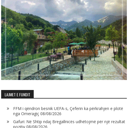
LAJMET E FUNDIT
FFM i qëndron besnik UEFA-s, Çeferin ka përkrahjen e plotë
nga Omeragiç
08/08/2026
Gafuri: Në Shtip ndaj Bregallnicës udhëtojmë për një rezultat
pozitiv
08/08/2026