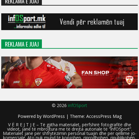
REKLAMA E JUAJ
REKLAMA E JUAJ
© 2026
infOSport
Powered by
WordPress
| Theme:
AccessPress Mag
V Ë R E J T J E – Të gjitha materialet, përfshirë fotografitë dhe
videot, janë të mbrojtura me të drejta autoriale të “infOSport”.
Materialet janë për shfrytëzimin personal tuajin dhe për qëllime jo-
komerciale. Ato nuk mund të kopjohen, riprodhohen, ripublikohen,