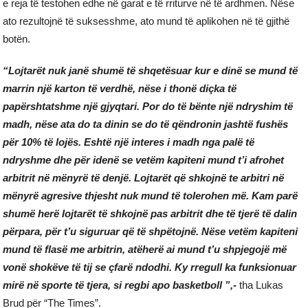
e reja të testohen edhe në garat e të rriturve në të ardhmen. Nëse
ato rezultojnë të suksesshme, ato mund të aplikohen në të gjithë
botën.
“Lojtarët nuk janë shumë të shqetësuar kur e dinë se mund të
marrin një karton të verdhë, nëse i thonë diçka të
papërshtatshme një gjyqtari. Por do të bënte një ndryshim të
madh, nëse ata do ta dinin se do të qëndronin jashtë fushës
për 10% të lojës. Eshtë një interes i madh nga palë të
ndryshme dhe për idenë se vetëm kapiteni mund t’i afrohet
arbitrit në mënyrë të denjë. Lojtarët që shkojnë te arbitri në
mënyrë agresive thjesht nuk mund të tolerohen më. Kam parë
shumë herë lojtarët të shkojnë pas arbitrit dhe të tjerë të dalin
përpara, për t’u siguruar që të shpëtojnë.
Nëse vetëm kapiteni
mund të flasë me arbitrin, atëherë ai mund t’u shpjegojë më
vonë shokëve të tij se çfarë ndodhi. Ky rregull ka funksionuar
mirë në sporte të tjera, si regbi apo basketboll ”,-
tha Lukas
Brud për “The Times”.