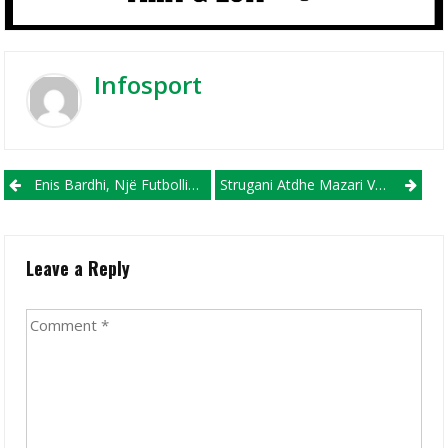
Infosport
Post navigation
Enis Bardhi, Një Futbollistë I Ri I Bodrumspor
Strugani Atdhe Mazari Vazhdon Karrierën Në Kroaci!
Leave a Reply