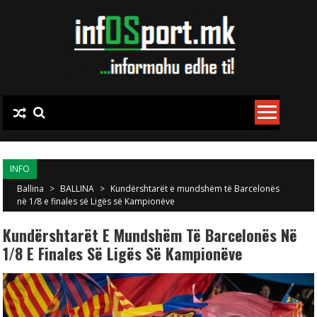
Skip to content
INFO
Ballina
>
BALLINA
>
Kundërshtarët e mundshëm të Barcelonës
në 1/8 e finales së Ligës së Kampionëve
Kundërshtarët E Mundshëm Të Barcelonës Në
1/8 E Finales Së Ligës Së Kampionëve