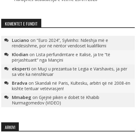
KOMENTET E FUNDIT
Luciano
on
“Euro 2024”, Sylvinho: Ndeshja më e
rëndësishme, por në nëntor vendoset kualifikimi
Klodian
on
Lista përfundimtare e Italisë, ja tre “të
përjashtuarit” nga Mançini
eksperti
on
Muçi u prezantua te Legia e Varshavës, ja për
sa vite ka nënshkruar
Bradva
on
Skandali në Paris, Kultesku, arbitri që në 2008-ën
kishte tentuar vetëvrasjen!
Mmabeg
on
Gjejnë pikën e dobët të Khabib
Nurmagomedov (VIDEO)
ARKIVI