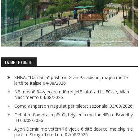
LAJMET E FUNDIT
SHBA, “Dardania” pushton Gran Paradison, majën më të
lartë të Italisë
04/08/2026
Në moshë 34-vjeçare ndërroi jetë luftëtari i UFC-së, Allan
Nascimento
04/08/2026
Como ashpërson rregullat për biletat sezonale!
03/08/2026
Debutim ëndërrash për Olti Hysenin me fanellën e Brøndby
IF!
03/08/2026
Agon Demiri me vetëm 16 vjet e 6 ditë debutoi me ekipin e
parë të Struga Trim Lum
02/08/2026