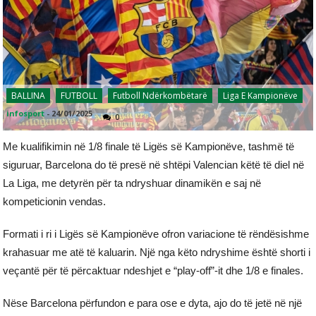
BALLINA
FUTBOLL
Futboll Ndërkombëtarë
Liga E Kampionëve
infosport
-
24/01/2025
0
Me kualifikimin në 1/8 finale të Ligës së Kampionëve, tashmë të
siguruar, Barcelona do të presë në shtëpi Valencian këtë të diel në
La Liga, me detyrën për ta ndryshuar dinamikën e saj në
kompeticionin vendas.
Formati i ri i Ligës së Kampionëve ofron variacione të rëndësishme
krahasuar me atë të kaluarin. Një nga këto ndryshime është shorti i
veçantë për të përcaktuar ndeshjet e “play-off”-it dhe 1/8 e finales.
Nëse Barcelona përfundon e para ose e dyta, ajo do të jetë në një