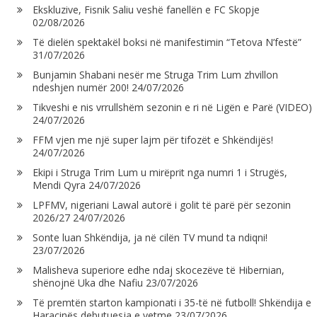
Ekskluzive, Fisnik Saliu veshë fanellën e FC Skopje
02/08/2026
Të dielën spektakël boksi në manifestimin “Tetova N’festë”
31/07/2026
Bunjamin Shabani nesër me Struga Trim Lum zhvillon
ndeshjen numër 200!
24/07/2026
Tikveshi e nis vrrullshëm sezonin e ri në Ligën e Parë (VIDEO)
24/07/2026
FFM vjen me një super lajm për tifozët e Shkëndijës!
24/07/2026
Ekipi i Struga Trim Lum u mirëprit nga numri 1 i Strugës,
Mendi Qyra
24/07/2026
LPFMV, nigeriani Lawal autorë i golit të parë për sezonin
2026/27
24/07/2026
Sonte luan Shkëndija, ja në cilën TV mund ta ndiqni!
23/07/2026
Malisheva superiore edhe ndaj skocezëve të Hibernian,
shënojnë Uka dhe Nafiu
23/07/2026
Të premtën starton kampionati i 35-të në futboll! Shkëndija e
Haraçinës debutuesja e vetme
23/07/2026