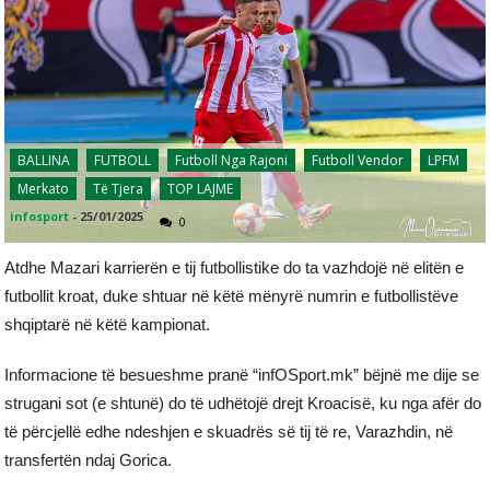
BALLINA
FUTBOLL
Futboll Nga Rajoni
Futboll Vendor
LPFM
Merkato
Të Tjera
TOP LAJME
infosport
-
25/01/2025
0
Atdhe Mazari karrierën e tij futbollistike do ta vazhdojë në elitën e
futbollit kroat, duke shtuar në këtë mënyrë numrin e futbollistëve
shqiptarë në këtë kampionat.
Informacione të besueshme pranë “infOSport.mk” bëjnë me dije se
strugani sot (e shtunë) do të udhëtojë drejt Kroacisë, ku nga afër do
të përcjellë edhe ndeshjen e skuadrës së tij të re, Varazhdin, në
transfertën ndaj Gorica.