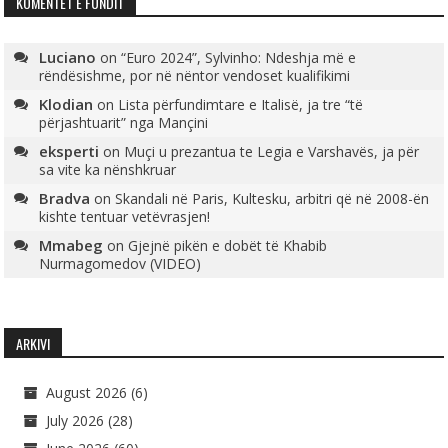
KOMENTET E FUNDIT
Luciano
on
“Euro 2024”, Sylvinho: Ndeshja më e
rëndësishme, por në nëntor vendoset kualifikimi
Klodian
on
Lista përfundimtare e Italisë, ja tre “të
përjashtuarit” nga Mançini
eksperti
on
Muçi u prezantua te Legia e Varshavës, ja për
sa vite ka nënshkruar
Bradva
on
Skandali në Paris, Kultesku, arbitri që në 2008-ën
kishte tentuar vetëvrasjen!
Mmabeg
on
Gjejnë pikën e dobët të Khabib
Nurmagomedov (VIDEO)
ARKIVI
August 2026
(6)
July 2026
(28)