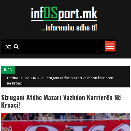
Skip to content
INFO
Ballina
>
BALLINA
>
Strugani Atdhe Mazari vazhdon karrierën
në Kroaci!
Strugani Atdhe Mazari Vazhdon Karrierën Në
Kroaci!