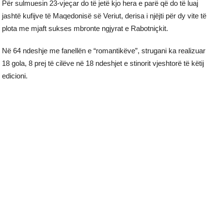
Për sulmuesin 23-vjeçar do të jetë kjo hera e parë që do të luaj
jashtë kufijve të Maqedonisë së Veriut, derisa i njëjti për dy vite të
plota me mjaft sukses mbronte ngjyrat e Rabotniçkit.
Në 64 ndeshje me fanellën e “romantikëve”, strugani ka realizuar
18 gola, 8 prej të cilëve në 18 ndeshjet e stinorit vjeshtorë të këtij
edicioni.