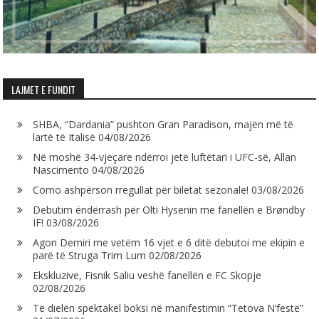
LAJMET E FUNDIT
SHBA, “Dardania” pushton Gran Paradison, majën më të
lartë të Italisë
04/08/2026
Në moshë 34-vjeçare ndërroi jetë luftëtari i UFC-së, Allan
Nascimento
04/08/2026
Como ashpërson rregullat për biletat sezonale!
03/08/2026
Debutim ëndërrash për Olti Hysenin me fanellën e Brøndby
IF!
03/08/2026
Agon Demiri me vetëm 16 vjet e 6 ditë debutoi me ekipin e
parë të Struga Trim Lum
02/08/2026
Ekskluzive, Fisnik Saliu veshë fanellën e FC Skopje
02/08/2026
Të dielën spektakël boksi në manifestimin “Tetova N’festë”