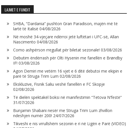
LAJMET E FUNDIT
SHBA, “Dardania” pushton Gran Paradison, majën më të
lartë të Italisë
04/08/2026
Në moshë 34-vjeçare ndërroi jetë luftëtari i UFC-së, Allan
Nascimento
04/08/2026
Como ashpërson rregullat për biletat sezonale!
03/08/2026
Debutim ëndërrash për Olti Hysenin me fanellën e Brøndby
IF!
03/08/2026
Agon Demiri me vetëm 16 vjet e 6 ditë debutoi me ekipin e
parë të Struga Trim Lum
02/08/2026
Ekskluzive, Fisnik Saliu veshë fanellën e FC Skopje
02/08/2026
Të dielën spektakël boksi në manifestimin “Tetova N’festë”
31/07/2026
Bunjamin Shabani nesër me Struga Trim Lum zhvillon
ndeshjen numër 200!
24/07/2026
Tikveshi e nis vrrullshëm sezonin e ri në Ligën e Parë (VIDEO)