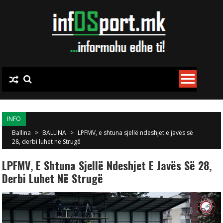
Skip to content
INFO
Ballina
>
BALLINA
>
LPFMV, e shtuna sjellë ndeshjet e javës së
28, derbi luhet në Strugë
LPFMV, E Shtuna Sjellë Ndeshjet E Javës Së 28,
Derbi Luhet Në Strugë