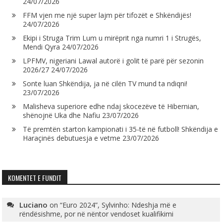
24/07/2026
FFM vjen me një super lajm për tifozët e Shkëndijës!
24/07/2026
Ekipi i Struga Trim Lum u mirëprit nga numri 1 i Strugës,
Mendi Qyra
24/07/2026
LPFMV, nigeriani Lawal autorë i golit të parë për sezonin
2026/27
24/07/2026
Sonte luan Shkëndija, ja në cilën TV mund ta ndiqni!
23/07/2026
Malisheva superiore edhe ndaj skocezëve të Hibernian,
shënojnë Uka dhe Nafiu
23/07/2026
Të premtën starton kampionati i 35-të në futboll! Shkëndija e
Haraçinës debutuesja e vetme
23/07/2026
KOMENTET E FUNDIT
Luciano
on
“Euro 2024”, Sylvinho: Ndeshja më e
rëndësishme, por në nëntor vendoset kualifikimi