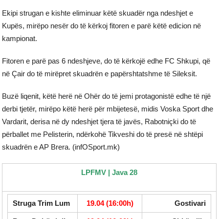
Ekipi strugan e kishte eliminuar këtë skuadër nga ndeshjet e
Kupës, mirëpo nesër do të kërkoj fitoren e parë këtë edicion në
kampionat.
Fitoren e parë pas 6 ndeshjeve, do të kërkojë edhe FC Shkupi, që
në Çair do të mirëpret skuadrën e papërshtatshme të Sileksit.
Buzë liqenit, këtë herë në Ohër do të jemi protagonistë edhe të një
derbi tjetër, mirëpo këtë herë për mbijetesë, midis Voska Sport dhe
Vardarit, derisa në dy ndeshjet tjera të javës, Rabotniçki do të
përballet me Pelisterin, ndërkohë Tikveshi do të presë në shtëpi
skuadrën e AP Brera. (infOSport.mk)
LPFMV | Java 28
Struga Trim Lum
19.04 (16:00h)
Gostivari