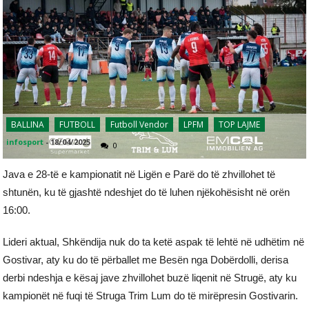
BALLINA
FUTBOLL
Futboll Vendor
LPFM
TOP LAJME
infosport
-
18/04/2025
0
Java e 28-të e kampionatit në Ligën e Parë do të zhvillohet të
shtunën, ku të gjashtë ndeshjet do të luhen njëkohësisht në orën
16:00.
Lideri aktual, Shkëndija nuk do ta ketë aspak të lehtë në udhëtim në
Gostivar, aty ku do të përballet me Besën nga Dobërdolli, derisa
derbi ndeshja e kësaj jave zhvillohet buzë liqenit në Strugë, aty ku
kampionët në fuqi të Struga Trim Lum do të mirëpresin Gostivarin.