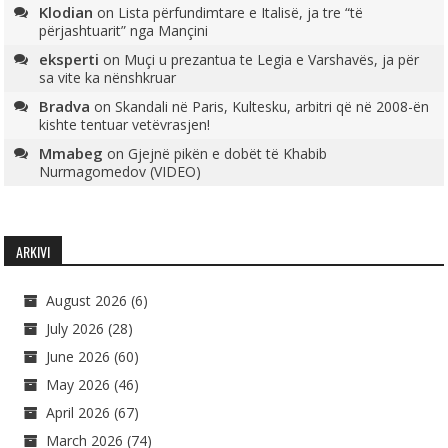
Klodian
on
Lista përfundimtare e Italisë, ja tre “të
përjashtuarit” nga Mançini
eksperti
on
Muçi u prezantua te Legia e Varshavës, ja për
sa vite ka nënshkruar
Bradva
on
Skandali në Paris, Kultesku, arbitri që në 2008-ën
kishte tentuar vetëvrasjen!
Mmabeg
on
Gjejnë pikën e dobët të Khabib
Nurmagomedov (VIDEO)
ARKIVI
August 2026
(6)
July 2026
(28)
June 2026
(60)
May 2026
(46)
April 2026
(67)
March 2026
(74)