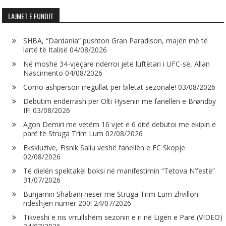
LAJMET E FUNDIT
SHBA, “Dardania” pushton Gran Paradison, majën më të
lartë të Italisë
04/08/2026
Në moshë 34-vjeçare ndërroi jetë luftëtari i UFC-së, Allan
Nascimento
04/08/2026
Como ashpërson rregullat për biletat sezonale!
03/08/2026
Debutim ëndërrash për Olti Hysenin me fanellën e Brøndby
IF!
03/08/2026
Agon Demiri me vetëm 16 vjet e 6 ditë debutoi me ekipin e
parë të Struga Trim Lum
02/08/2026
Ekskluzive, Fisnik Saliu veshë fanellën e FC Skopje
02/08/2026
Të dielën spektakël boksi në manifestimin “Tetova N’festë”
31/07/2026
Bunjamin Shabani nesër me Struga Trim Lum zhvillon
ndeshjen numër 200!
24/07/2026
Tikveshi e nis vrrullshëm sezonin e ri në Ligën e Parë (VIDEO)