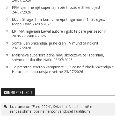
24/07/2026
FFM vjen me një super lajm për tifozët e Shkëndijës!
24/07/2026
Ekipi i Struga Trim Lum u mirëprit nga numri 1 i Strugës,
Mendi Qyra
24/07/2026
LPFMV, nigeriani Lawal autorë i golit të parë për sezonin
2026/27
24/07/2026
Sonte luan Shkëndija, ja në cilën TV mund ta ndiqni!
23/07/2026
Malisheva superiore edhe ndaj skocezëve të Hibernian,
shënojnë Uka dhe Nafiu
23/07/2026
Të premtën starton kampionati i 35-të në futboll! Shkëndija e
Haraçinës debutuesja e vetme
23/07/2026
KOMENTET E FUNDIT
Luciano
on
“Euro 2024”, Sylvinho: Ndeshja më e
rëndësishme, por në nëntor vendoset kualifikimi