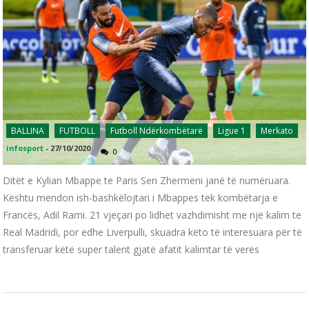
BALLINA
FUTBOLL
Futboll Ndërkombëtarë
Ligue 1
Merkato
infosport
-
27/10/2020
0
Ditët e Kylian Mbappe te Paris Sen Zhermeni janë të numëruara.
Kështu mendon ish-bashkëlojtari i Mbappes tek kombëtarja e
Francës, Adil Rami. 21 vjeçari po lidhet vazhdimisht me një kalim te
Real Madridi, por edhe Liverpulli, skuadra këto të interesuara për të
transferuar këtë super talent gjatë afatit kalimtar të verës