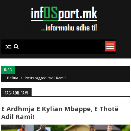
Skip to content
INFO
Ballina
>
Posts tagged "Adil Rami"
TAG: ADIL RAMI
E Ardhmja E Kylian Mbappe, E Thotë
Adil Rami!