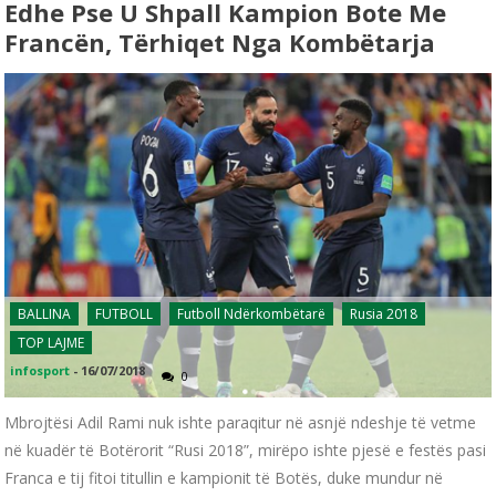
Edhe Pse U Shpall Kampion Bote Me
Francën, Tërhiqet Nga Kombëtarja
BALLINA
FUTBOLL
Futboll Ndërkombëtarë
Rusia 2018
TOP LAJME
infosport
-
16/07/2018
0
Mbrojtësi Adil Rami nuk ishte paraqitur në asnjë ndeshje të vetme
në kuadër të Botërorit “Rusi 2018”, mirëpo ishte pjesë e festës pasi
Franca e tij fitoi titullin e kampionit të Botës, duke mundur në