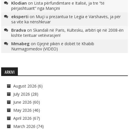
Klodian
on
Lista përfundimtare e Italisë, ja tre “të
përjashtuarit” nga Mançini
eksperti
on
Muçi u prezantua te Legia e Varshavës, ja për
sa vite ka nënshkruar
Bradva
on
Skandali në Paris, Kultesku, arbitri që në 2008-ën
kishte tentuar vetëvrasjen!
Mmabeg
on
Gjejnë pikën e dobët të Khabib
Nurmagomedov (VIDEO)
ARKIVI
August 2026
(6)
July 2026
(28)
June 2026
(60)
May 2026
(46)
April 2026
(67)
March 2026
(74)