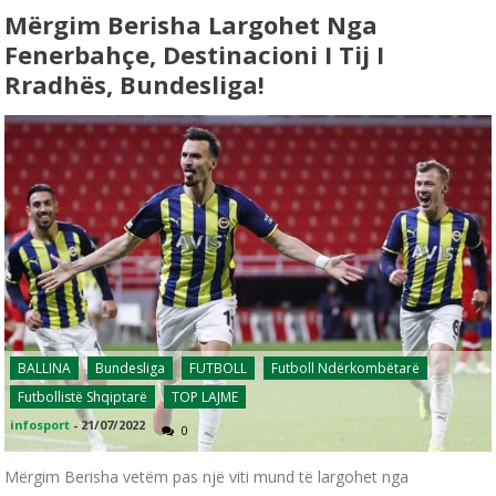
Mërgim Berisha Largohet Nga
Fenerbahçe, Destinacioni I Tij I
Rradhës, Bundesliga!
BALLINA
Bundesliga
FUTBOLL
Futboll Ndërkombëtarë
Futbollistë Shqiptarë
TOP LAJME
infosport
-
21/07/2022
0
Mërgim Berisha vetëm pas një viti mund të largohet nga