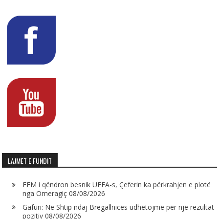
LAJMET E FUNDIT
FFM i qëndron besnik UEFA-s, Çeferin ka përkrahjen e plotë
nga Omeragiç
08/08/2026
Gafuri: Në Shtip ndaj Bregallnicës udhëtojmë për një rezultat
pozitiv
08/08/2026