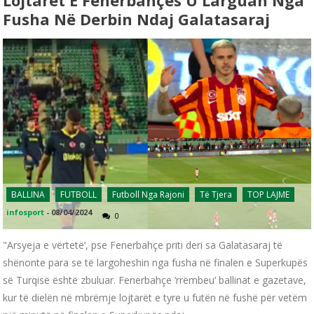
Fusha Në Derbin Ndaj Galatasaraj
BALLINA
FUTBOLL
Futboll Nga Rajoni
Të Tjera
TOP LAJME
infosport
-
08/04/2024
0
"Arsyeja e vërtetë’, pse Fenerbahçe priti deri sa Galatasaraj të
shënonte para se të largoheshin nga fusha në finalen e Superkupës
së Turqisë është zbuluar. Fenerbahçe ‘rrëmbeu’ ballinat e gazetave,
kur të dielën në mbrëmje lojtarët e tyre u futën në fushë për vetëm