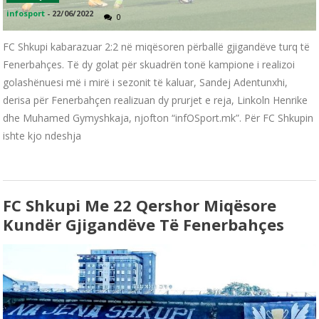
infosport
-
22/06/2022
0
FC Shkupi kabarazuar 2:2 në miqësoren përballë gjigandëve turq të
Fenerbahçes. Të dy golat për skuadrën tonë kampione i realizoi
golashënuesi më i mirë i sezonit të kaluar, Sandej Adentunxhi,
derisa për Fenerbahçen realizuan dy prurjet e reja, Linkoln Henrike
dhe Muhamed Gymyshkaja, njofton “infOSport.mk”. Për FC Shkupin
ishte kjo ndeshja
FC Shkupi Me 22 Qershor Miqësore
Kundër Gjigandëve Të Fenerbahçes