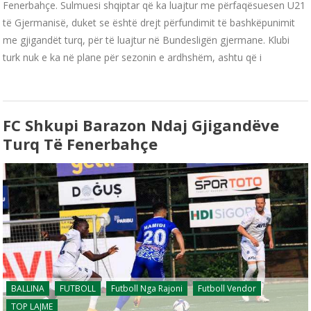
Fenerbahçe. Sulmuesi shqiptar që ka luajtur me përfaqësuesen U21
të Gjermanisë, duket se është drejt përfundimit të bashkëpunimit
me gjigandët turq, për të luajtur në Bundesligën gjermane. Klubi
turk nuk e ka në plane për sezonin e ardhshëm, ashtu që i
FC Shkupi Barazon Ndaj Gjigandëve
Turq Të Fenerbahçe
BALLINA
FUTBOLL
Futboll Nga Rajoni
Futboll Vendor
TOP LAJME