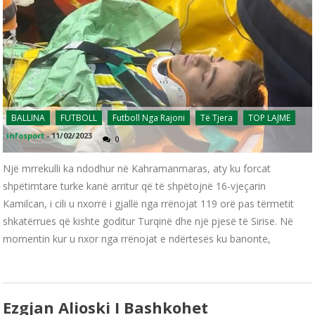
BALLINA
FUTBOLL
Futboll Nga Rajoni
Të Tjera
TOP LAJME
infosport
-
11/02/2023
0
Një mrrekulli ka ndodhur në Kahramanmaras, aty ku forcat
shpëtimtare turke kanë arritur që të shpëtojnë 16-vjeçarin
Kamilcan, i cili u nxorrë i gjallë nga rrënojat 119 orë pas tërmetit
shkatërrues që kishte goditur Turqinë dhe një pjesë të Sirise. Në
momentin kur u nxor nga rrënojat e ndërtesës ku banonte,
Ezgjan Alioski I Bashkohet