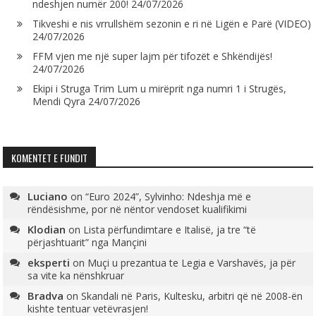
ndeshjen numër 200!
24/07/2026
Tikveshi e nis vrrullshëm sezonin e ri në Ligën e Parë (VIDEO)
24/07/2026
FFM vjen me një super lajm për tifozët e Shkëndijës!
24/07/2026
Ekipi i Struga Trim Lum u mirëprit nga numri 1 i Strugës,
Mendi Qyra
24/07/2026
KOMENTET E FUNDIT
Luciano
on
“Euro 2024”, Sylvinho: Ndeshja më e
rëndësishme, por në nëntor vendoset kualifikimi
Klodian
on
Lista përfundimtare e Italisë, ja tre “të
përjashtuarit” nga Mançini
eksperti
on
Muçi u prezantua te Legia e Varshavës, ja për
sa vite ka nënshkruar
Bradva
on
Skandali në Paris, Kultesku, arbitri që në 2008-ën
kishte tentuar vetëvrasjen!