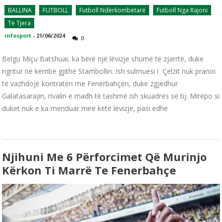
BALLINA
FUTBOLL
Futboll Ndërkombëtarë
Futboll Nga Rajoni
Të Tjera
infosport
-
21/06/2024
0
Belgu Miçu Batshuai, ka bërë një lëvizje shumë të zjarrtë, duke
ngritur në këmbë gjithë Stambollin. Ish sulmuesi i Çelzit nuk pranoi
të vazhdojë kontratën me Fenerbahçen, duke zgjedhur
Galatasarajin, rivalin e madh të tashmë ish skuadrës së tij. Mirëpo si
duket nuk e ka menduar mirë këtë lëvizje, pasi edhe
Njihuni Me 6 Përforcimet Që Murinjo
Kërkon Ti Marrë Te Fenerbahçe