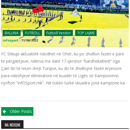
BALLINA
FUTBOLL
Futboll Vendor
TOP LAJME
infosport
-
11/06/2022
0
FC Shkupi aktualisht ndodhet në Ohër, ku po zhvillon fazën e parë
të përgatitjeve, ndërsa me datë 17 qershor “bardhekaltërit” nga
Çairi do të nisen drejt Turqisë, ku do të zhvillojnë fazën kryesore
para ndeshjeve eliminatore në kuadër të Ligës së Kampionëve,
njofton “infOSport.mk”. Në tokën turke skuadra jonë kampione ka
Posts navigation
Older Posts
NA NDIQNI