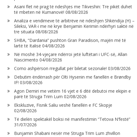
Asani flet në prag të ndeshjes me Tikveshin: Tre pikët duhet
të mbeten në Kumanovë!
08/08/2026
Analiza e vendimeve të arbitrëve në ndeshjen Shkëndija (H) –
Sileksi, VAR-i me në krye Benjamin Kerimin ndërhyri saktë në
tre situata
08/08/2026
SHBA, “Dardania” pushton Gran Paradison, majën më të
lartë të Italisë
04/08/2026
Në moshë 34-vjeçare ndërroi jetë luftëtari i UFC-së, Allan
Nascimento
04/08/2026
Como ashpërson rregullat për biletat sezonale!
03/08/2026
Debutim ëndërrash për Olti Hysenin me fanellën e Brøndby
IF!
03/08/2026
Agon Demiri me vetëm 16 vjet e 6 ditë debutoi me ekipin e
parë të Struga Trim Lum
02/08/2026
Ekskluzive, Fisnik Saliu veshë fanellën e FC Skopje
02/08/2026
Të dielën spektakël boksi në manifestimin “Tetova N’festë”
31/07/2026
Bunjamin Shabani nesër me Struga Trim Lum zhvillon