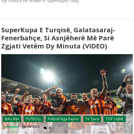
një minutë në finalen e Superkupës ndaj
SuperKupa E Turqisë, Galatasaraj-
Fenerbahçe, Si Asnjëherë Më Parë
Zgjati Vetëm Dy Minuta (VIDEO)
BALLINA
FUTBOLL
Futboll Nga Rajoni
Të Tjera
TOP LAJME
infosport
-
08/04/2024
0