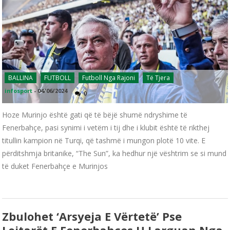
BALLINA
FUTBOLL
Futboll Nga Rajoni
Të Tjera
infosport
-
04/06/2024
0
Hoze Murinjo është gati që të bëjë shumë ndryshime të
Fenerbahçe, pasi synimi i vetëm i tij dhe i klubit është të rikthej
titullin kampion në Turqi, që tashmë i mungon plotë 10 vite. E
përditshmja britanike, “The Sun”, ka hedhur një vështrim se si mund
të duket Fenerbahçe e Murinjos
Zbulohet ‘arsyeja E Vërtetë’ Pse
Lojtarët E Fenerbahçes U Larguan Nga