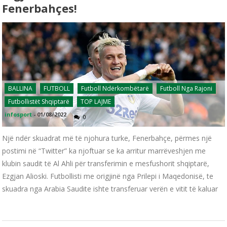
Fenerbahçes!
BALLINA
FUTBOLL
Futboll Ndërkombëtarë
Futboll Nga Rajoni
Futbollistët Shqiptarë
TOP LAJME
infosport
-
01/08/2022
0
Një ndër skuadrat më të njohura turke, Fenerbahçe, përmes një
postimi në “Twitter” ka njoftuar se ka arritur marrëveshjen me
klubin saudit të Al Ahli për transferimin e mesfushorit shqiptarë,
Ezgjan Alioski. Futbollisti me origjinë nga Prilepi i Maqedonisë, te
skuadra nga Arabia Saudite ishte transferuar verën e vitit të kaluar