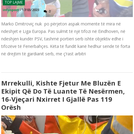
TOP LAJME
infosport
-
17/03/2023
0
Marko Dmitroviç nuk po përjeton aspak momente të mira në
ndeshjet e Liga Europa. Pas sulmit të një tifozi në Eindhoven, në
ndeshjen kundër PSV, tashmë portieri serb ishte objektiv edhe i
tifozëve të Fenerbahçes. Këta të fundit kanë hedhur sende të forta
në drejtim të gardianit serb, me ç’rast arbitri
Mrrekulli, Kishte Fjetur Me Bluzën E
Ekipit Që Do Të Luante Të Nesërmen,
16-Vjeçari Nxirret I Gjallë Pas 119
Orësh