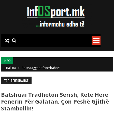
Skip to content
INFO
Ballina
>
Posts tagged "fenerbahce"
TAG: FENERBAHCE
Batshuai Tradhëton Sërish, Këtë Herë
Fenerin Për Galatan, Çon Peshë Gjithë
Stambollin!