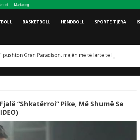
ktoni
Marketing
TBOLL
BASKETBOLL
HENDBOLL
SPORTE TJERA
I
 pushton Gran Paradison, majën më të lartë të Italisë
Fjalë “shkatërroi” Pike, Më Shumë Se
VIDEO)