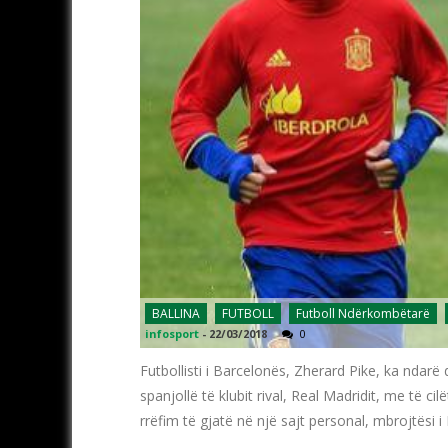
BALLINA
FUTBOLL
Futboll Ndërkombëtarë
infosport
-
22/03/2018
0
Futbollisti i Barcelonës, Zherard Pike, ka ndarë 
spanjollë të klubit rival, Real Madridit, me të
rrëfim të gjatë në një sajt personal, mbrojtësi 