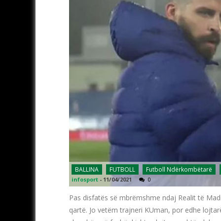
BALLINA
FUTBOLL
Futboll Ndërkombëtarë
infosport
-
11/04/2021
0
Pas disfatës së mbrëmshme ndaj Realit të Madrid
qartë. Jo vetëm trajneri KUman, por edhe lojtarët