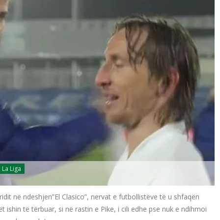
La Liga
it në ndeshjen”El Clasico”, nervat e futbollistëve të u shfaqën
 ishin të tërbuar, si në rastin e Pike, i cili edhe pse nuk e ndihmoi