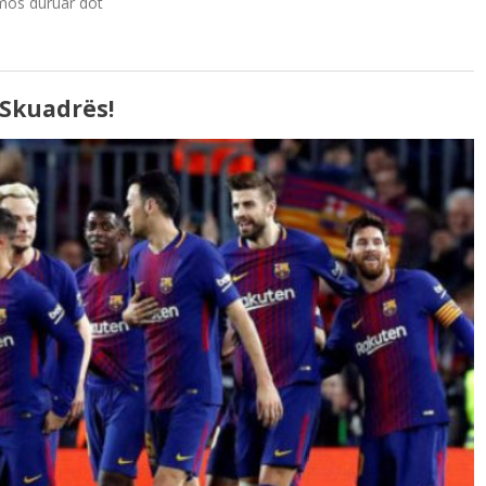
 mos duruar dot
 Skuadrës!