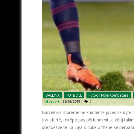
BALLINA
FUTBOLL
Futboll Ndërkombëtarë
infosport
-
26/08/2018
0
Barcelona mbrëmë në kuadër të javës së dytë në
transfertë, mirëpo pas përfundimit të këtij taki
drejtuesve të La Liga-s duke u thënë se përpar