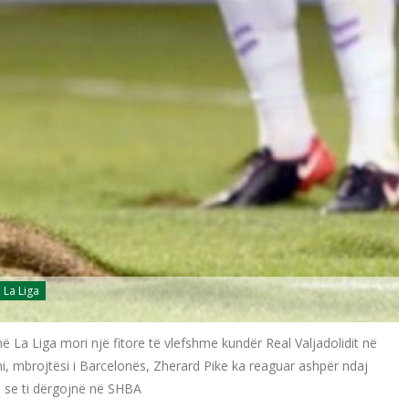
La Liga
 La Liga mori një fitore të vlefshme kundër Real Valjadolidit në
mi, mbrojtësi i Barcelonës, Zherard Pike ka reaguar ashpër ndaj
a se ti dërgojnë në SHBA