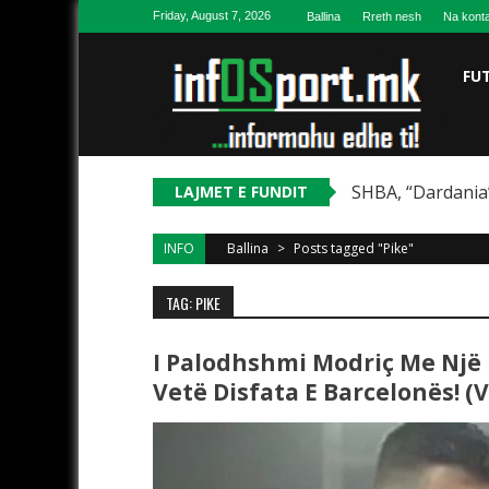
Skip to content
Friday, August 7, 2026
Ballina
Rreth nesh
Na konta
FU
SHBA, “Dardania”
LAJMET E FUNDIT
INFO
Ballina
>
Posts tagged "Pike"
TAG: PIKE
I Palodhshmi Modriç Me Një 
Vetë Disfata E Barcelonës! (