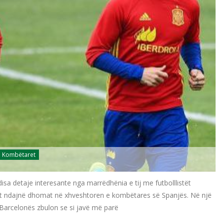
Kombëtaret
disa detaje interesante nga marrëdhënia e tij me futbolllistët
 cilët ndajnë dhomat në xhveshtoren e kombëtares së Spanjës. Në një
i Barcelonës zbulon se si javë më parë