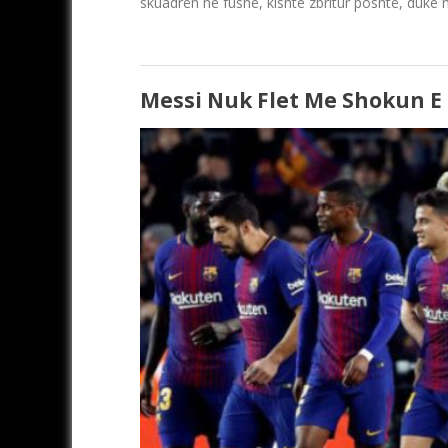
skuadrën në fushë, kishte zbritur poshtë, duke
Messi Nuk Flet Me Shokun E