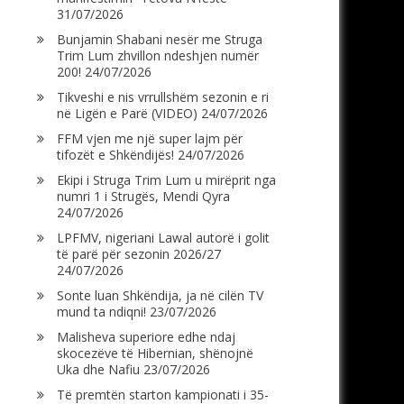
31/07/2026
Bunjamin Shabani nesër me Struga
Trim Lum zhvillon ndeshjen numër
200!
24/07/2026
Tikveshi e nis vrrullshëm sezonin e ri
në Ligën e Parë (VIDEO)
24/07/2026
FFM vjen me një super lajm për
tifozët e Shkëndijës!
24/07/2026
Ekipi i Struga Trim Lum u mirëprit nga
numri 1 i Strugës, Mendi Qyra
24/07/2026
LPFMV, nigeriani Lawal autorë i golit
të parë për sezonin 2026/27
24/07/2026
Sonte luan Shkëndija, ja në cilën TV
mund ta ndiqni!
23/07/2026
Malisheva superiore edhe ndaj
skocezëve të Hibernian, shënojnë
Uka dhe Nafiu
23/07/2026
Të premtën starton kampionati i 35-