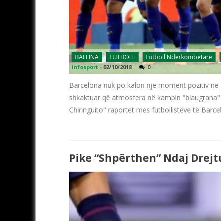
BALLINA
FUTBOLL
Futboll Ndërkombëtarë
infosport
-
02/10/2018
0
Barcelona nuk po kalon një moment pozitiv në L
shkaktuar që atmosfera në kampin "blaugrana" të
Chiringuito" raportet mes futbollistëve të Barc
Pike “shpërthen” Ndaj Drejt