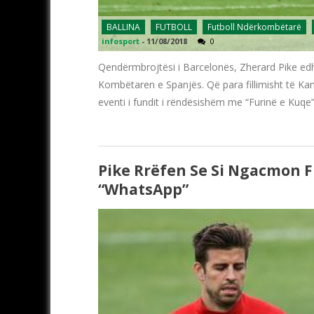
BALLINA
FUTBOLL
Futboll Ndërkombëtarë
infosport
-
11/08/2018
0
Qendërmbrojtësi i Barcelonës, Zherard Pike edhe 
Kombëtaren e Spanjës. Që para fillimisht të Kam
eventi i fundit i rëndësishëm me “Furinë e Kuqe”
Pike Rrëfen Se Si Ngacmon Fu
“WhatsApp”