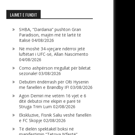
LAJMET E FUNDIT
SHBA, “Dardania” pushton Gran
Paradison, majën më të lartë të
Italisë
04/08/2026
Në moshë 34-vjeçare ndërroi jetë
luftëtari i UFC-së, Allan Nascimento
04/08/2026
Como ashpërson rregullat për biletat
sezonale!
03/08/2026
Debutim ëndërrash për Olti Hysenin
me fanellën e Brøndby IF!
03/08/2026
Agon Demiri me vetëm 16 vjet e 6
ditë debutoi me ekipin e parë të
Struga Trim Lum
02/08/2026
Ekskluzive, Fisnik Saliu veshë fanellën
e FC Skopje
02/08/2026
Të dielën spektakël boksi në
manifestimin “Tetova N’festë”