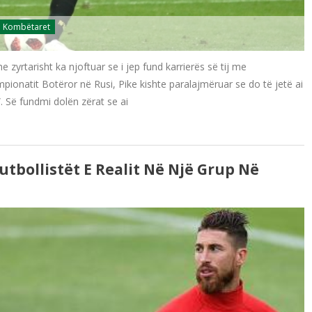
Kombëtaret
zyrtarisht ka njoftuar se i jep fund karrierës së tij me
pionatit Botëror në Rusi, Pike kishte paralajmëruar se do të jetë ai
. Së fundmi dolën zërat se ai
tbollistët E Realit Në Një Grup Në