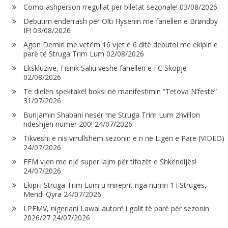
Como ashpërson rregullat për biletat sezonale!
03/08/2026
Debutim ëndërrash për Olti Hysenin me fanellën e Brøndby
IF!
03/08/2026
Agon Demiri me vetëm 16 vjet e 6 ditë debutoi me ekipin e
parë të Struga Trim Lum
02/08/2026
Ekskluzive, Fisnik Saliu veshë fanellën e FC Skopje
02/08/2026
Të dielën spektakël boksi në manifestimin “Tetova N’festë”
31/07/2026
Bunjamin Shabani nesër me Struga Trim Lum zhvillon
ndeshjen numër 200!
24/07/2026
Tikveshi e nis vrrullshëm sezonin e ri në Ligën e Parë (VIDEO)
24/07/2026
FFM vjen me një super lajm për tifozët e Shkëndijës!
24/07/2026
Ekipi i Struga Trim Lum u mirëprit nga numri 1 i Strugës,
Mendi Qyra
24/07/2026
LPFMV, nigeriani Lawal autorë i golit të parë për sezonin
2026/27
24/07/2026