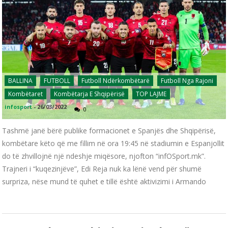
BALLINA
FUTBOLL
Futboll Ndërkombëtarë
Futboll Nga Rajoni
Kombëtaret
Kombëtarja E Shqipërisë
TOP LAJME
infosport
-
26/03/2022
0
Tashmë janë bërë publike formacionet e Spanjës dhe Shqipërisë,
kombëtare këto që me fillim në ora 19:45 në stadiumin e Espanjollit
do të zhvillojnë një ndeshje miqësore, njofton “infOSport.mk”.
Trajneri i “kuqezinjëve”, Edi Reja nuk ka lënë vend për shumë
surpriza, nëse mund të quhet e tillë është aktivizimi i Armando