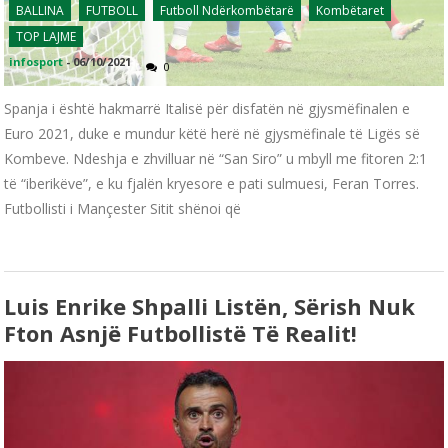
BALLINA
FUTBOLL
Futboll Ndërkombëtarë
Kombëtaret
TOP LAJME
infosport
-
06/10/2021
0
Spanja i është hakmarrë Italisë për disfatën në gjysmëfinalen e
Euro 2021, duke e mundur këtë herë në gjysmëfinale të Ligës së
Kombeve. Ndeshja e zhvilluar në “San Siro” u mbyll me fitoren 2:1
të “iberikëve”, e ku fjalën kryesore e pati sulmuesi, Feran Torres.
Futbollisti i Mançester Sitit shënoi që
Luis Enrike Shpalli Listën, Sërish Nuk
Fton Asnjë Futbollistë Të Realit!