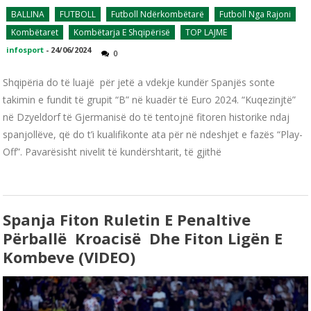
BALLINA
FUTBOLL
Futboll Ndërkombëtarë
Futboll Nga Rajoni
Kombëtaret
Kombëtarja E Shqipërisë
TOP LAJME
infosport
-
24/06/2024
0
Shqipëria do të luajë për jetë a vdekje kundër Spanjës sonte
takimin e fundit të grupit “B” në kuadër të Euro 2024. “Kuqezinjtë”
në Dzyeldorf të Gjermanisë do të tentojnë fitoren historike ndaj
spanjollëve, që do t’i kualifikonte ata për në ndeshjet e fazës “Play-
Off”. Pavarësisht nivelit të kundërshtarit, të gjithë
Spanja Fiton Ruletin E Penaltive
Përballë Kroacisë Dhe Fiton Ligën E
Kombeve (VIDEO)