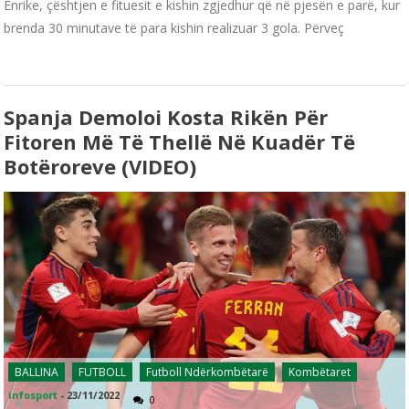
Enrike, çështjen e fituesit e kishin zgjedhur që në pjesën e parë, kur
brenda 30 minutave të para kishin realizuar 3 gola. Përveç
Spanja Demoloi Kosta Rikën Për
Fitoren Më Të Thellë Në Kuadër Të
Botëroreve (VIDEO)
BALLINA
FUTBOLL
Futboll Ndërkombëtarë
Kombëtaret
infosport
-
23/11/2022
0