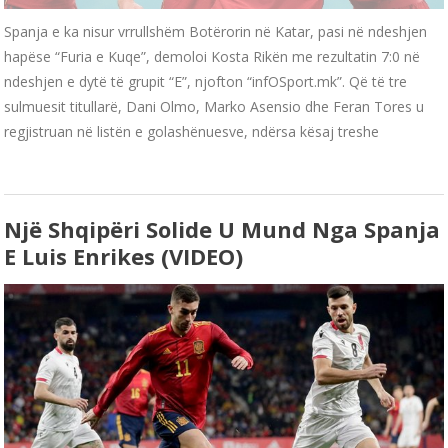
Spanja e ka nisur vrrullshëm Botërorin në Katar, pasi në ndeshjen
hapëse “Furia e Kuqe”, demoloi Kosta Rikën me rezultatin 7:0 në
ndeshjen e dytë të grupit “E”, njofton “infOSport.mk”. Që të tre
sulmuesit titullarë, Dani Olmo, Marko Asensio dhe Feran Tores u
regjistruan në listën e golashënuesve, ndërsa kësaj treshe
Një Shqipëri Solide U Mund Nga Spanja
E Luis Enrikes (VIDEO)