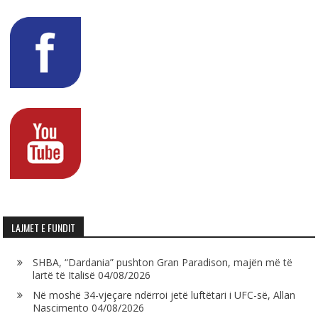
LAJMET E FUNDIT
SHBA, “Dardania” pushton Gran Paradison, majën më të
lartë të Italisë
04/08/2026
Në moshë 34-vjeçare ndërroi jetë luftëtari i UFC-së, Allan
Nascimento
04/08/2026