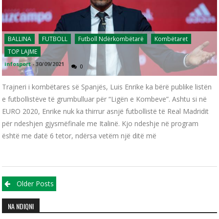
BALLINA
FUTBOLL
Futboll Ndërkombëtarë
Kombëtaret
TOP LAJME
infosport
-
30/09/2021
0
Trajneri i kombëtares së Spanjës, Luis Enrike ka bërë publike listën
e futbollistëve të grumbulluar për “Ligën e Kombeve”. Ashtu si në
EURO 2020, Enrike nuk ka thirrur asnjë futbollistë të Real Madridit
për ndeshjen gjysmëfinale me Italinë. Kjo ndeshje në program
është me datë 6 tetor, ndërsa vetëm një ditë më
Posts navigation
Older Posts
NA NDIQNI