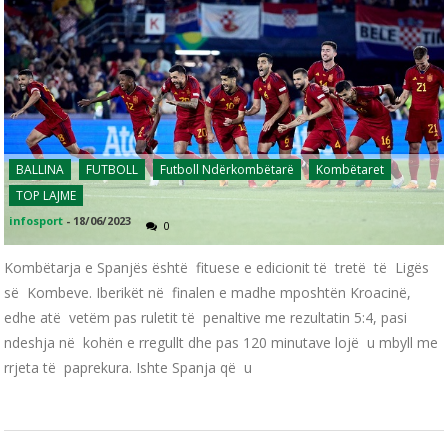
BALLINA
FUTBOLL
Futboll Ndërkombëtarë
Kombëtaret
TOP LAJME
infosport
-
18/06/2023
0
Kombëtarja e Spanjës është fituese e edicionit të tretë të Ligës
së Kombeve. Iberikët në finalen e madhe mposhtën Kroacinë,
edhe atë vetëm pas ruletit të penaltive me rezultatin 5:4, pasi
ndeshja në kohën e rregullt dhe pas 120 minutave lojë u mbyll me
rrjeta të paprekura. Ishte Spanja që u