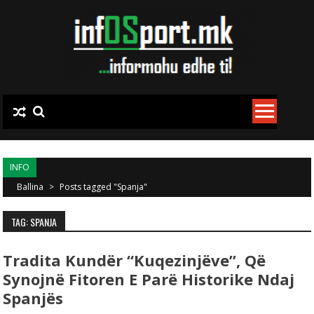
Skip to content
INFO
Ballina
>
Posts tagged "Spanja"
TAG: SPANJA
Tradita Kundër “kuqezinjëve”, Që
Synojnë Fitoren E Parë Historike Ndaj
Spanjës