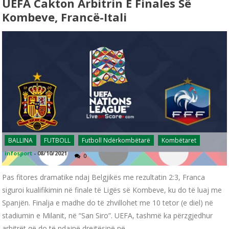
UEFA Cakton Arbitrin E Finales Së
Kombeve, Francë-Itali
BALLINA
FUTBOLL
Futboll Ndërkombëtarë
Kombëtaret
infosport
-
08/10/2021
0
Pas fitores dramatike ndaj Belgjikës me rezultatin 2:3, Franca
siguroi kualifikimin në finale të Ligës së Kombeve, ku do të luaj me
Spanjën. Finalja e madhe do të zhvillohet me 10 tetor (e diel) në
stadiumin e Milanit, në “San Siro”. UEFA, tashmë ka përzgjedhur
arbitrët që do të ndajnë drejtësinë në