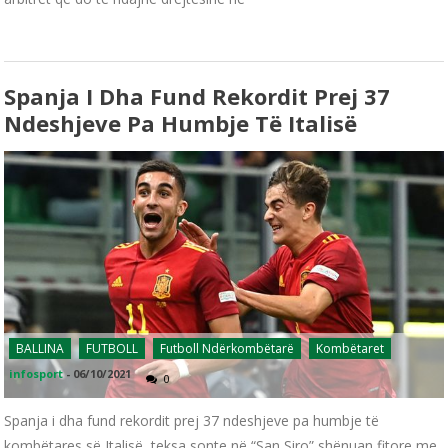
Spanja I Dha Fund Rekordit Prej 37
Ndeshjeve Pa Humbje Të Italisë
BALLINA
FUTBOLL
Futboll Ndërkombëtarë
Kombëtaret
infosport
-
06/10/2021
0
Spanja i dha fund rekordit prej 37 ndeshjeve pa humbje të
kombëtares së Italisë, teksa sonte në “San Siro” shënuan fitore me