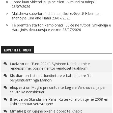
Sonte luan Shkëndija, ja në cilën TV mund ta ndiqni!
23/07/2026
Malisheva superiore edhe ndaj skocezëve të Hibernian,
shënojnë Uka dhe Nafiu
23/07/2026
Të premtën starton kampionati i 35-të në futboll! Shkëndija e
Haraçinës debutuesja e vetme
23/07/2026
KOMENTET E FUNDIT
Luciano
on
“Euro 2024”, Sylvinho: Ndeshja më e
rëndësishme, por në nëntor vendoset kualifikimi
Klodian
on
Lista përfundimtare e Italisë, ja tre “të
përjashtuarit” nga Mançini
eksperti
on
Muçi u prezantua te Legia e Varshavës, ja për
sa vite ka nënshkruar
Bradva
on
Skandali në Paris, Kultesku, arbitri që në 2008-ën
kishte tentuar vetëvrasjen!
Mmabeg
on
Gjejnë pikën e dobët të Khabib