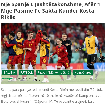
Një Spanjë E Jashtëzakonshme, Afër 1
Mijë Pasime Të Sakta Kundër Kosta
Rikës
BALLINA
FUTBOLL
Futboll Ndërkombëtarë
Kombëtaret
infosport
-
23/11/2022
0
Spanja para pak çastesh mundi Kosta Rikën me rezultatin 7:0, duke
regjistruar kështu fitoren më të thellë në kuadër të Kampionateve
Botërore, shkruan “infOSport.mk”. Të besuarit e trajnerit Luis