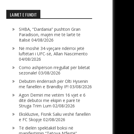
LAJMET E FUNDIT
SHBA, “Dardania” pushton Gran
Paradison, majën më të lartë të
Italisë
04/08/2026
Në moshë 34-vjeçare ndërroi jetë
luftëtari i UFC-së, Allan Nascimento
04/08/2026
Como ashpërson rregullat për biletat
sezonale!
03/08/2026
Debutim ëndërrash për Olti Hysenin
me fanellën e Brøndby IF!
03/08/2026
Agon Demiri me vetëm 16 vjet e 6
ditë debutoi me ekipin e parë të
Struga Trim Lum
02/08/2026
Ekskluzive, Fisnik Saliu veshë fanellën
e FC Skopje
02/08/2026
Të dielën spektakël boksi në
manifestimin “Tetova N’festë”