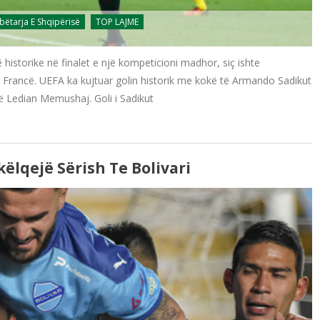
ëtarja E Shqipërisë
TOP LAJME
rë historike në finalet e një kompeticioni madhor, siç ishte
në Francë. UEFA ka kujtuar golin historik me kokë të Armando Sadikut
të Ledian Memushaj. Goli i Sadikut
ëlqejë Sërish Te Bolivari