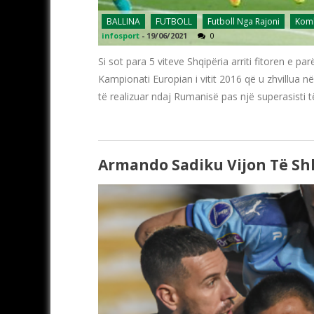
BALLINA
FUTBOLL
Futboll Nga Rajoni
Komb
infosport
-
19/06/2021
0
Si sot para 5 viteve Shqipëria arriti fitoren e pa
Kampionati Europian i vitit 2016 që u zhvillua 
të realizuar ndaj Rumanisë pas një superasisti 
Armando Sadiku Vijon Të Shk