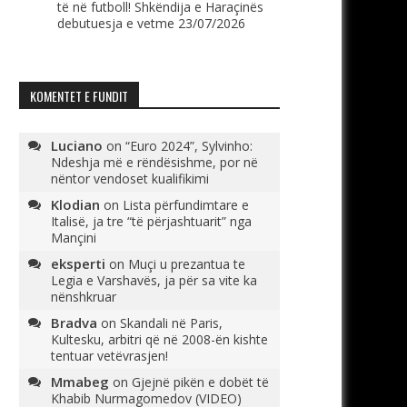
të në futboll! Shkëndija e Haraçinës
debutuesja e vetme
23/07/2026
KOMENTET E FUNDIT
Luciano
on
“Euro 2024”, Sylvinho:
Ndeshja më e rëndësishme, por në
nëntor vendoset kualifikimi
Klodian
on
Lista përfundimtare e
Italisë, ja tre “të përjashtuarit” nga
Mançini
eksperti
on
Muçi u prezantua te
Legia e Varshavës, ja për sa vite ka
nënshkruar
Bradva
on
Skandali në Paris,
Kultesku, arbitri që në 2008-ën kishte
tentuar vetëvrasjen!
Mmabeg
on
Gjejnë pikën e dobët të
Khabib Nurmagomedov (VIDEO)