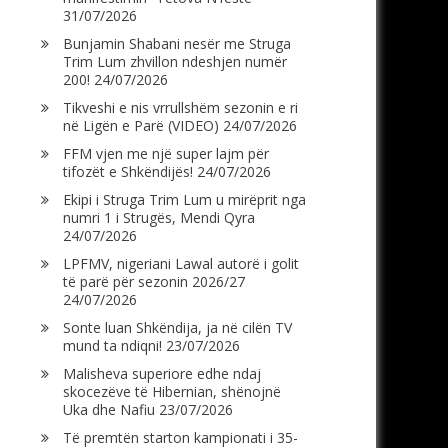
31/07/2026
Bunjamin Shabani nesër me Struga
Trim Lum zhvillon ndeshjen numër
200!
24/07/2026
Tikveshi e nis vrrullshëm sezonin e ri
në Ligën e Parë (VIDEO)
24/07/2026
FFM vjen me një super lajm për
tifozët e Shkëndijës!
24/07/2026
Ekipi i Struga Trim Lum u mirëprit nga
numri 1 i Strugës, Mendi Qyra
24/07/2026
LPFMV, nigeriani Lawal autorë i golit
të parë për sezonin 2026/27
24/07/2026
Sonte luan Shkëndija, ja në cilën TV
mund ta ndiqni!
23/07/2026
Malisheva superiore edhe ndaj
skocezëve të Hibernian, shënojnë
Uka dhe Nafiu
23/07/2026
Të premtën starton kampionati i 35-