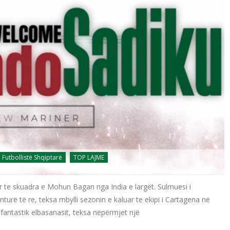
Futbollistë Shqiptarë
TOP LAJME
 te skuadra e Mohun Bagan nga India e largët. Sulmuesi i
urë të re, teksa mbylli sezonin e kaluar te ekipi i Cartagena në
 fantastik elbasanasit, teksa nëpërmjet një