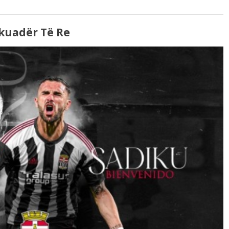
kuadër Të Re