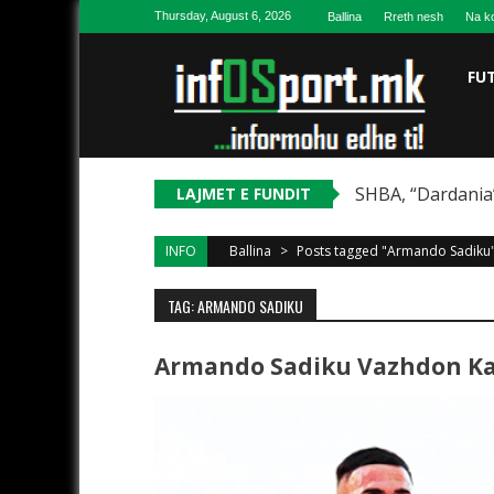
Skip to content
Thursday, August 6, 2026
Ballina
Rreth nesh
Na ko
FU
SHBA, “Dardania”
LAJMET E FUNDIT
INFO
Ballina
>
Posts tagged "Armando Sadiku
TAG: ARMANDO SADIKU
Armando Sadiku Vazhdon Kar