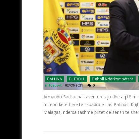
BALLINA
FUTBOLL
Futboll Ndërkombëtarë
infosport
-
02/08/2021
0
Armando Sadiku pas aventurës jo dhe aq të mirë n
mirëpo këtë herë te skuadra e Las Palmas. Kujt
Malagas, ndërsa tashmë pritet që sërish të shë