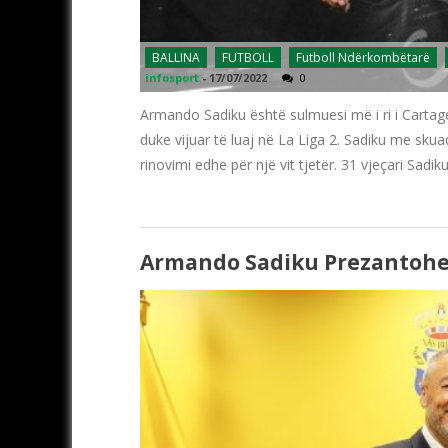
BALLINA
FUTBOLL
Futboll Ndërkombëtarë
infosport
-
17/07/2022
0
Armando Sadiku është sulmuesi më i ri i Cartag
duke vijuar të luaj në La Liga 2. Sadiku me skua
rinovimi edhe për një vit tjetër. 31 vjeçari Sadik
Armando Sadiku Prezantohe