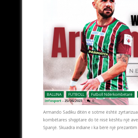
BALLINA
FUTBOLL
Futboll Ndërkombëtarë
infosport
-
25/06/2023
0
Armando Sadiku ditën e sotme është zyrtarizuar
kombëtares shqiptare do të nisë kështu një avent
Spanjë. Skuadra indiane i ka bërë një prezantim