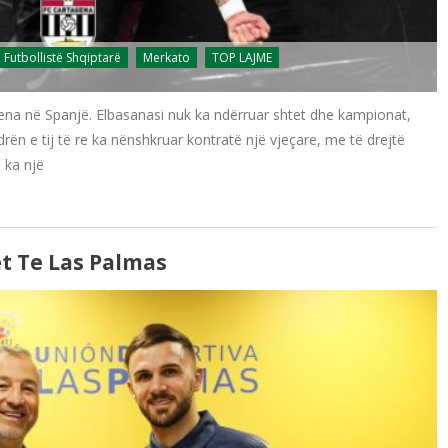
Futbollistë Shqiptarë
Merkato
TOP LAJME
ena në Spanjë. Elbasanasi nuk ka ndërruar shtet dhe kampionat,
drën e tij të re ka nënshkruar kontratë një vjeçare, me të drejtë
u ka një
t Te Las Palmas