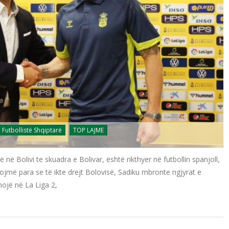
Futbollistë Shqiptarë
TOP LAJME
ë Bolivi te skuadra e Bolivar, është rikthyer në futbollin spanjoll,
ojmë para se të ikte drejt Bolovisë, Sadiku mbronte ngjyrat e
nojë në La Liga 2,