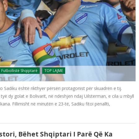
Futbollistë Shqiptarë
TOP LAJME
Sadiku është rikthyer përsëri protagonist për skuadrën e tij.
yë dy golat e Bolivarit, në ndeshjen ndaj Uilsterman, e cila u mbyll
a. Fillimisht në minutën e 23-të, Sadiku fitoi penallti,
ori, Bëhet Shqiptari I Parë Që Ka