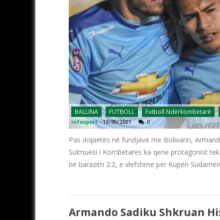
BALLINA
FUTBOLL
Futboll Ndërkombëtarë
infosport
-
13/05/2021
0
Pas dopietës në fundjavë me Bolivarin, Armando 
Sulmuesi i Kombëtares ka qenë protagonist tek t
në barazim 2:2, e vlefshme për Kupën Sudamerikan
Armando Sadiku Shkruan Hist