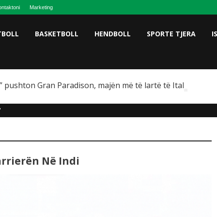
ntaktoni
Marketing
TBOLL
BASKETBOLL
HENDBOLL
SPORTE TJERA
I
 pushton Gran Paradison, majën më të lartë të Italisë
"
rierën Në Indi