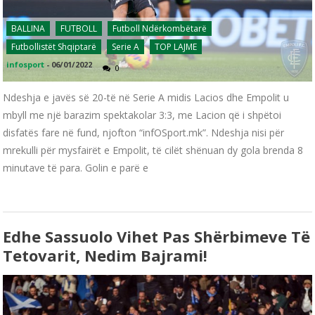
BALLINA
FUTBOLL
Futboll Ndërkombëtarë
Futbollistët Shqiptarë
Serie A
TOP LAJME
infosport
-
06/01/2022
0
Ndeshja e javës së 20-të në Serie A midis Lacios dhe Empolit u
mbyll me një barazim spektakolar 3:3, me Lacion që i shpëtoi
disfatës fare në fund, njofton “infOSport.mk”. Ndeshja nisi për
mrekulli për mysfairët e Empolit, të cilët shënuan dy gola brenda 8
minutave të para. Golin e parë e
Edhe Sassuolo Vihet Pas Shërbimeve Të
Tetovarit, Nedim Bajrami!