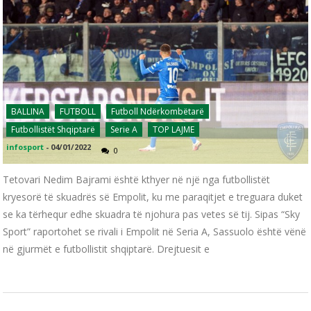
BALLINA
FUTBOLL
Futboll Ndërkombëtarë
Futbollistët Shqiptarë
Serie A
TOP LAJME
infosport
-
04/01/2022
0
Tetovari Nedim Bajrami është kthyer në një nga futbollistët
kryesorë të skuadrës së Empolit, ku me paraqitjet e treguara duket
se ka tërhequr edhe skuadra të njohura pas vetes së tij. Sipas “Sky
Sport” raportohet se rivali i Empolit në Seria A, Sassuolo është vënë
në gjurmët e futbollistit shqiptarë. Drejtuesit e