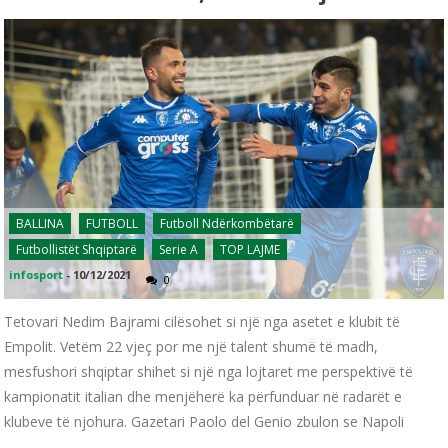
BALLINA
FUTBOLL
Futboll Ndërkombëtarë
Futbollistët Shqiptarë
Serie A
TOP LAJME
infosport
-
10/12/2021
0
Tetovari Nedim Bajrami cilësohet si një nga asetet e klubit të
Empolit. Vetëm 22 vjeç por me një talent shumë të madh,
mesfushori shqiptar shihet si një nga lojtaret me perspektivë të
kampionatit italian dhe menjëherë ka përfunduar në radarët e
klubeve të njohura. Gazetari Paolo del Genio zbulon se Napoli