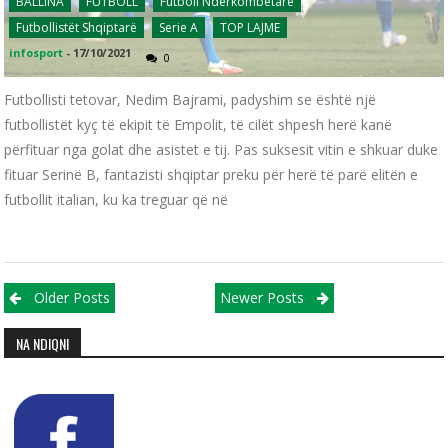
BALLINA
FUTBOLL
Futboll Ndërkombëtarë
Futbollistët Shqiptarë
Serie A
TOP LAJME
infosport
-
17/10/2021
0
Futbollisti tetovar, Nedim Bajrami, padyshim se është një
futbollistët kyç të ekipit të Empolit, të cilët shpesh herë kanë
përfituar nga golat dhe asistet e tij. Pas suksesit vitin e shkuar duke
fituar Serinë B, fantazisti shqiptar preku për herë të parë elitën e
futbollit italian, ku ka treguar që në
Posts navigation
Older Posts
Newer Posts
NA NDIQNI