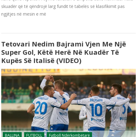
skuadër që të qëndrojë larg fundit të tabelës së klasifikimit pas
ngjitjes në mesin e më
Tetovari Nedim Bajrami Vjen Me Një
Super Gol, Këtë Herë Në Kuadër Të
Kupës Së Italisë (VIDEO)
BALLINA
FUTBOLL
Futboll Ndërkombëtarë