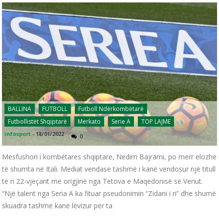
BALLINA
FUTBOLL
Futboll Ndërkombëtarë
Futbollistët Shqiptarë
Merkato
Serie A
TOP LAJME
infosport
-
18/01/2022
0
Mesfushori i kombëtares shqiptare, Nedim Bajrami, po merr elozhe
të shumta në Itali. Mediat vendase tashmë i kanë vendosur një titull
të ri 22-vjeçarit me origjinë nga Tetova e Maqedonisë së Veriut.
“Një talent nga Seria A ka fituar pseudonimin “Zidani i ri” dhe shumë
skuadra tashmë kanë lëvizur për ta