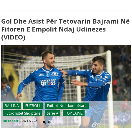
Gol Dhe Asist Për Tetovarin Bajrami Në
Fitoren E Empolit Ndaj Udinezes
(VIDEO)
BALLINA
FUTBOLL
Futboll Ndërkombëtarë
Futbollistët Shqiptarë
Serie A
TOP LAJME
infosport
-
07/12/2021
0