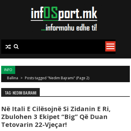
Skip to content
INFO
Ballina
>
Posts tagged "Nedim Bajrami"
(Page 2)
TAG: NEDIM BAJRAMI
Në Itali E Cilësojnë Si Zidanin E Ri,
Zbulohen 3 Ekipet “big” Që Duan
Tetovarin 22-Vjeçar!