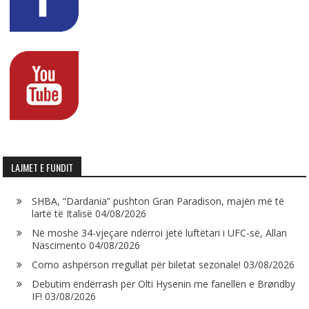
LAJMET E FUNDIT
SHBA, “Dardania” pushton Gran Paradison, majën më të
lartë të Italisë
04/08/2026
Në moshë 34-vjeçare ndërroi jetë luftëtari i UFC-së, Allan
Nascimento
04/08/2026
Como ashpërson rregullat për biletat sezonale!
03/08/2026
Debutim ëndërrash për Olti Hysenin me fanellën e Brøndby
IF!
03/08/2026