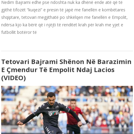
Nedim Bajrami edhe pse ndoshta nuk ka dhënë ende atë që të
gjithë tifozët “kuqezi” e presin të japë me fanellën e kombëtares
shqiptare, tetovari megjithatë po shkëlqen me fanellën e Empolit,
ndërsa kjo ka bërë që i njëjti të renditet krah për krah me yjet e
futbollit botëror të
Tetovari Bajrami Shënon Në Barazimin
E Çmendur Të Empolit Ndaj Lacios
(VIDEO)