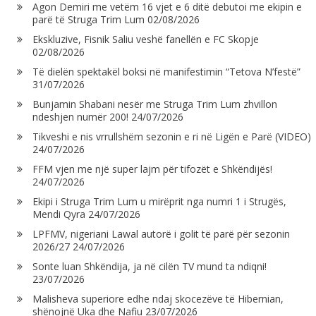
Agon Demiri me vetëm 16 vjet e 6 ditë debutoi me ekipin e
parë të Struga Trim Lum
02/08/2026
Ekskluzive, Fisnik Saliu veshë fanellën e FC Skopje
02/08/2026
Të dielën spektakël boksi në manifestimin “Tetova N’festë”
31/07/2026
Bunjamin Shabani nesër me Struga Trim Lum zhvillon
ndeshjen numër 200!
24/07/2026
Tikveshi e nis vrrullshëm sezonin e ri në Ligën e Parë (VIDEO)
24/07/2026
FFM vjen me një super lajm për tifozët e Shkëndijës!
24/07/2026
Ekipi i Struga Trim Lum u mirëprit nga numri 1 i Strugës,
Mendi Qyra
24/07/2026
LPFMV, nigeriani Lawal autorë i golit të parë për sezonin
2026/27
24/07/2026
Sonte luan Shkëndija, ja në cilën TV mund ta ndiqni!
23/07/2026
Malisheva superiore edhe ndaj skocezëve të Hibernian,
shënojnë Uka dhe Nafiu
23/07/2026