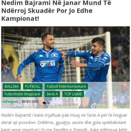
Nedim Bajrami Në Janar Mund Të
Ndërroj Skuadër Por Jo Edhe
Kampionat!
BALLINA
FUTBOLL
Futboll Ndërkombëtarë
Futbollistët Shqiptarë
Serie A
TOP LAJME
infosport
-
03/01/2022
0
Nedim Bajramit i kanë mjaftuar pak muaj në Serie A për të treguar
vlerat që posedon. Driblime, gjuajtje, asiste dhe gola spektakolarë
kanë qenë repertori i tij me fanellën e Empolit, duke ndihmuar këtë