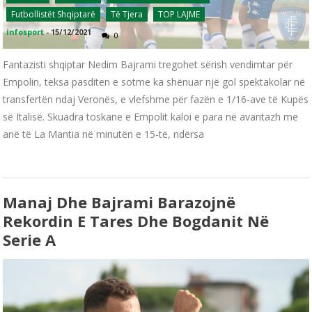
Futbollistët Shqiptarë
Të Tjera
TOP LAJME
infosport
-
15/12/2021
0
Fantazisti shqiptar Nedim Bajrami tregohet sërish vendimtar për
Empolin, teksa pasditen e sotme ka shënuar një gol spektakolar në
transfertën ndaj Veronës, e vlefshme për fazën e 1/16-ave të Kupës
së Italisë. Skuadra toskane e Empolit kaloi e para në avantazh me
anë të La Mantia në minutën e 15-të, ndërsa
Manaj Dhe Bajrami Barazojnë
Rekordin E Tares Dhe Bogdanit Në
Serie A