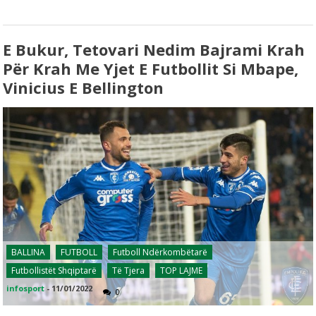
E Bukur, Tetovari Nedim Bajrami Krah
Për Krah Me Yjet E Futbollit Si Mbape,
Vinicius E Bellington
BALLINA
FUTBOLL
Futboll Ndërkombëtarë
Futbollistët Shqiptarë
Të Tjera
TOP LAJME
infosport
-
11/01/2022
0