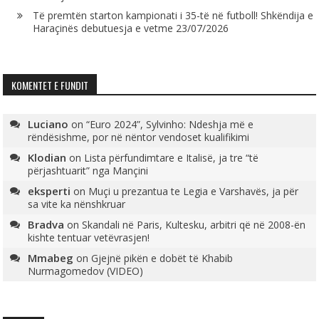
Të premtën starton kampionati i 35-të në futboll! Shkëndija e
Haraçinës debutuesja e vetme
23/07/2026
KOMENTET E FUNDIT
Luciano
on
“Euro 2024”, Sylvinho: Ndeshja më e
rëndësishme, por në nëntor vendoset kualifikimi
Klodian
on
Lista përfundimtare e Italisë, ja tre “të
përjashtuarit” nga Mançini
eksperti
on
Muçi u prezantua te Legia e Varshavës, ja për
sa vite ka nënshkruar
Bradva
on
Skandali në Paris, Kultesku, arbitri që në 2008-ën
kishte tentuar vetëvrasjen!
Mmabeg
on
Gjejnë pikën e dobët të Khabib
Nurmagomedov (VIDEO)