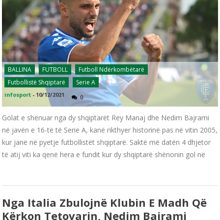
BALLINA
FUTBOLL
Futboll Ndërkombëtarë
Futbollistë Shqiptarë
Serie A
infosport
-
10/12/2021
0
Golat e shënuar nga dy shqiptarët Rey Manaj dhe Nedim Bajrami
në javën e 16-të të Serie A, kanë rikthyer historinë pas në vitin 2005,
kur janë në pyetje futbollistët shqiptarë. Saktë më datën 4 dhjetor
të atij viti ka qenë hera e fundit kur dy shqiptarë shënonin gol në
Nga Italia Zbulojnë Klubin E Madh Që
Kërkon Tetovarin, Nedim Bajrami