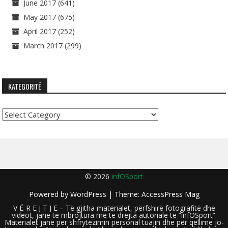
June 2017
(641)
May 2017
(675)
April 2017
(252)
March 2017
(299)
KATEGORITË
Kategoritë
© 2026
infOSport
Powered by
WordPress
| Theme:
AccessPress Mag
V Ë R E J T J E – Të gjitha materialet, përfshirë fotografitë dhe
videot, janë të mbrojtura me të drejta autoriale të “infOSport”.
Materialet janë për shfrytëzimin personal tuajin dhe për qëllime jo-