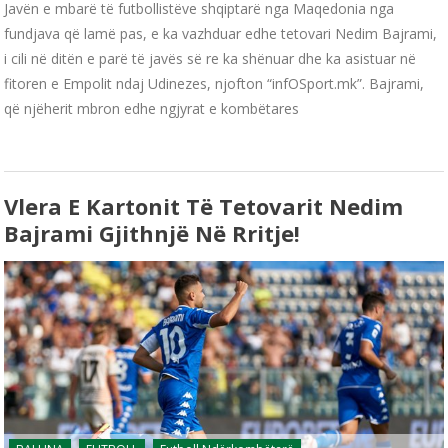
Javën e mbarë të futbollistëve shqiptarë nga Maqedonia nga
fundjava që lamë pas, e ka vazhduar edhe tetovari Nedim Bajrami,
i cili në ditën e parë të javës së re ka shënuar dhe ka asistuar në
fitoren e Empolit ndaj Udinezes, njofton “infOSport.mk”. Bajrami,
që njëherit mbron edhe ngjyrat e kombëtares
Vlera E Kartonit Të Tetovarit Nedim
Bajrami Gjithnjë Në Rritje!